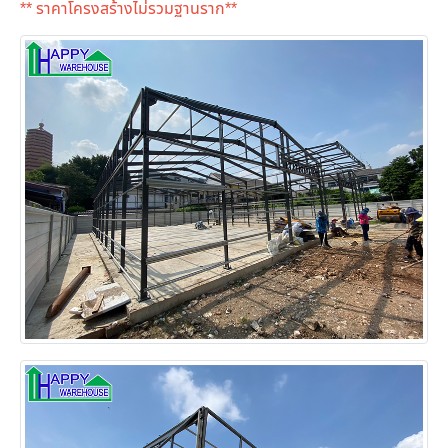
** ราคาโครงสร้างไม่รวมฐานราก**