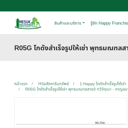
สินค้าและบริการ
รู้จัก Happy Franchi
R05G โกดังสำเร็จรูปให้เช่า พุทธมณฑล
หน้าแรก
HSอสังหาริมทรัพย์
1.Happy โกดังสำเร็จรูปให้เช่า
R05G โกดังสำเร็จรูปให้เช่า พุทธมณฑลสาย3 ทวีวัฒนา - กาญจน