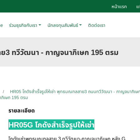
หน้าแรก
แ
se
ร่วมธุรกิจกับเรา
นักลงทุนสัมพันธ์
ติดต่อเรา
สาย3 ทวีวัฒนา - กาญจนาภิเษก 195 ตรม
HR05 โกดังสำเร็จรูปให้เช่า พุทธมณฑลสาย3 ถนนทวีวัฒนา - กาญจนาภิเษ
าภิเษก 195 ตรม
รายละเอียด
HR05G โกดังสำเร็จรูปให้เช่า
โกดังเช่าพุทธมณฑลสาย 3 ทวีวัฒนา-กาญจนาภิเษก หลัง G