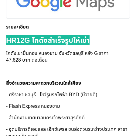
รายละเอียด
HR12G โกดังสำเร็จรูปให้เช่า
โกดังเช่าปิ่นทอง หนองขาม จังหวัดชลบุรี หลัง G ราคา
47,628 บาท ต่อเดือน
สิ่งอำนวยความสะดวกบริเวณใกล้เคียง
- ศรีราชา ชลบุรี - โชว์รูมรถไฟฟ้า BYD (บีวายดี)
- Flash Express หนองขาม
- สำนักงานเทศบาลนครเจ้าพระยาสุรศักดิ์
- จุดบริการดีเอชแอล เอ๊กซ์เพรส ขนส่งด่วนระหว่างประเทศ สาขา
แหลมฉบัง ชลบุรี